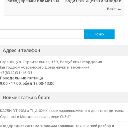
Расход пропана или метана.
водителя. Ацетон или вода в
баке.
→
Найти:
Адрес и телефон
Саранск, ул. Строительная, 13В, Республика Мордовия
(автодром «Саранского Дома науки и техники»)
+7(8342)31-16-33
Понедельник-пятница
9:00 - 17:00, обед 12:00-13:00
Новые статьи в блоге
КАСБИ DT-20M и ТЦА-02НК стали «архивными»: что делать водителям
Саранска и Мордовии при замене СКЗИ?
«Водородная система экономии топлива»: технический разбор и