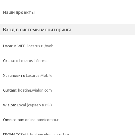
Наши проекты
Вход в системы мониторинга
Locarus WEB:
locarus.ru/web
Скачать
Locarus Informer
Установить
Locarus Mobile
Gurtam:
hosting.wialon.com
Wialon:
Local (сервер в РФ)
Omnicomm:
online.omnicomm.ru
ГЛОНАССSoft:
hosting.glonasssoft.ru