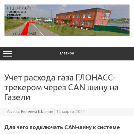
Перейти
к
содержимому
Главное
Учет расхода газа ГЛОНАСС-
трекером через CAN шину на
Газели
Автор:
Евгений Шлягин
|
12 марта, 2021
Для чего подключать CAN-шину к системе