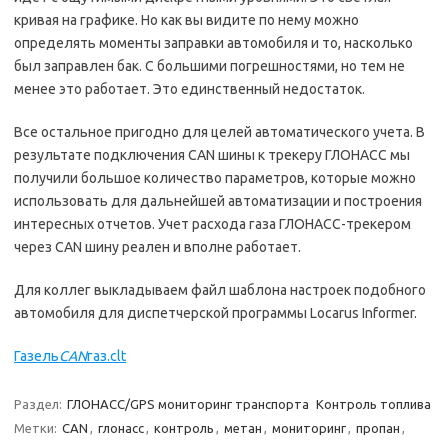
кривая на графике. Но как вы видите по нему можно
определять моменты заправки автомобиля и то, насколько
был заправлен бак. С большими погрешностями, но тем не
менее это работает. Это единственный недостаток.
Все остальное пригодно для целей автоматического учета. В
результате подключения CAN шины к трекеру ГЛОНАСС мы
получили большое количество параметров, которые можно
использовать для дальнейшей автоматизации и построения
интересных отчетов. Учет расхода газа ГЛОНАСС-трекером
через CAN шину реален и вполне работает.
Для коллег выкладываем файл шаблона настроек подобного
автомобиля для диспетчерской программы Locarus Informer.
Газель
CAN
газ.clt
Раздел:
ГЛОНАСС/GPS мониторинг транспорта
Контроль топлива
Метки:
CAN
,
глонасс
,
контроль
,
метан
,
мониторинг
,
пропан
,