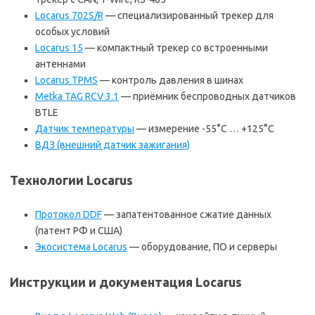
Locarus 702S/R
— специализированный трекер для
особых условий
Locarus 15
— компактный трекер со встроенными
антеннами
Locarus TPMS
— контроль давления в шинах
Metka TAG RCV 3.1
— приёмник беспроводных датчиков
BTLE
Датчик температуры
— измерение -55°C … +125°C
ВДЗ (внешний датчик зажигания)
Технологии Locarus
Протокол DDF
— запатентованное сжатие данных
(патент РФ и США)
Экосистема Locarus
— оборудование, ПО и серверы
Инструкции и документация Locarus