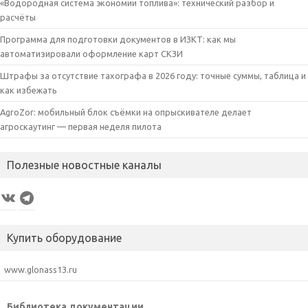
«Водородная система экономии топлива»: технический разбор и
расчёты
Программа для подготовки документов в ИЗКТ: как мы
автоматизировали оформление карт СКЗИ
Штрафы за отсутствие тахографа в 2026 году: точные суммы, таблица и
как избежать
AgroZor: мобильный блок съёмки на опрыскивателе делает
агроскаутинг — первая неделя пилота
Полезные новостные каналы
VK
Telegram
Купить оборудование
www.glonass13.ru
Библиотека документации