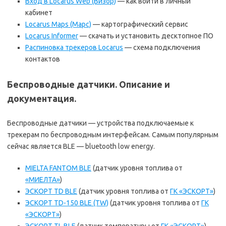
Вход в Locarus Web (Визор)
— как войти в личный
кабинет
Locarus Maps (Марс)
— картографический сервис
Locarus Informer
— скачать и установить десктопное ПО
Распиновка трекеров Locarus
— схема подключения
контактов
Беспроводные датчики. Описание и
документация.
Беспроводные датчики — устройства подключаемые к
трекерам по беспроводным интерфейсам. Самым популярным
сейчас является BLE — bluetooth low energy.
MIELTA FANTOM BLE
(датчик уровня топлива от
«МИЕЛТА»
)
ЭСКОРТ TD BLE
(датчик уровня топлива от
ГК «ЭСКОРТ»
)
ЭСКОРТ TD-150 BLE (TW)
(датчик уровня топлива от
ГК
«ЭСКОРТ»
)