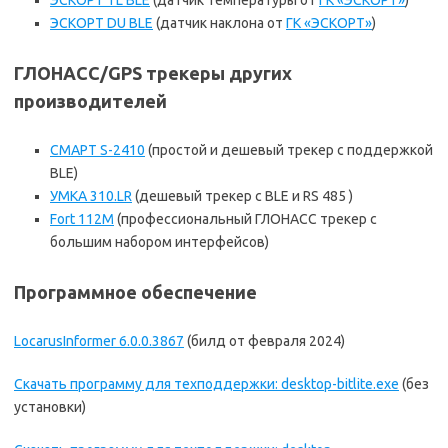
ЭСКОРТ TL BLE
(датчик температуры от
ГК «ЭСКОРТ»
)
ЭСКОРТ DU BLE
(датчик наклона от
ГК «ЭСКОРТ»
)
ГЛОНАСС/GPS трекеры других
производителей
СМАРТ S-2410
(простой и дешевый трекер с поддержкой
BLE)
УМКА 310.LR
(дешевый трекер с BLE и RS 485 )
Fort 112M
(профессиональный ГЛОНАСС трекер с
большим набором интерфейсов)
Программное обеспечение
LocarusInformer 6.0.0.3867
(билд от февраля 2024)
Скачать программу для техподдержки:
desktop-bitlite.exe
(без
установки)