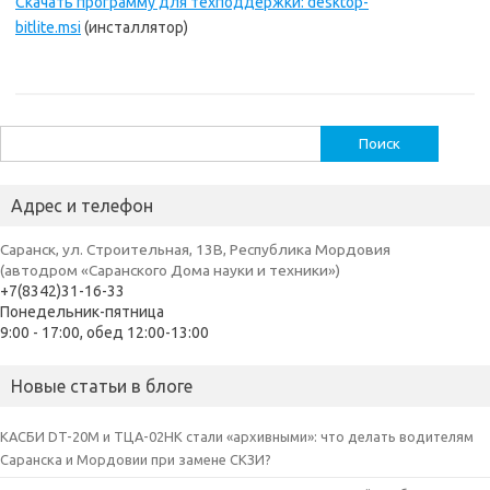
Скачать программу для техподдержки:
desktop-
bitlite.msi
(инсталлятор)
Найти:
Адрес и телефон
Саранск, ул. Строительная, 13В, Республика Мордовия
(автодром «Саранского Дома науки и техники»)
+7(8342)31-16-33
Понедельник-пятница
9:00 - 17:00, обед 12:00-13:00
Новые статьи в блоге
КАСБИ DT-20M и ТЦА-02НК стали «архивными»: что делать водителям
Саранска и Мордовии при замене СКЗИ?