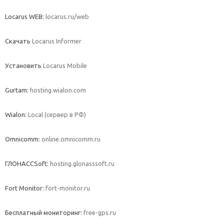
Locarus WEB:
locarus.ru/web
Скачать
Locarus Informer
Установить
Locarus Mobile
Gurtam:
hosting.wialon.com
Wialon:
Local (сервер в РФ)
Omnicomm:
online.omnicomm.ru
ГЛОНАССSoft:
hosting.glonasssoft.ru
Fort Monitor:
fort-monitor.ru
Бесплатный мониторинг:
free-gps.ru