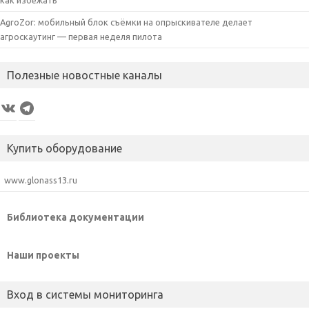
как избежать
AgroZor: мобильный блок съёмки на опрыскивателе делает
агроскаутинг — первая неделя пилота
Полезные новостные каналы
VK
Telegram
Купить оборудование
www.glonass13.ru
Библиотека документации
Наши проекты
Вход в системы мониторинга