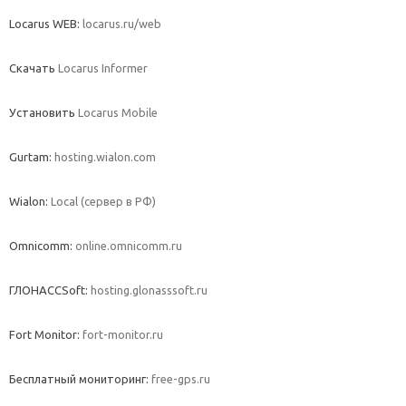
Locarus WEB:
locarus.ru/web
Скачать
Locarus Informer
Установить
Locarus Mobile
Gurtam:
hosting.wialon.com
Wialon:
Local (сервер в РФ)
Omnicomm:
online.omnicomm.ru
ГЛОНАССSoft:
hosting.glonasssoft.ru
Fort Monitor:
fort-monitor.ru
Бесплатный мониторинг:
free-gps.ru