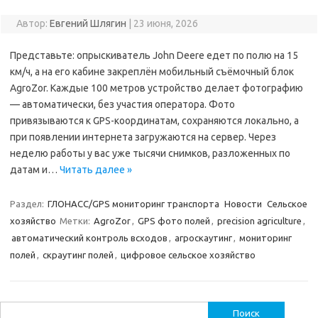
Автор:
Евгений Шлягин
|
23 июня, 2026
Представьте: опрыскиватель John Deere едет по полю на 15
км/ч, а на его кабине закреплён мобильный съёмочный блок
AgroZor. Каждые 100 метров устройство делает фотографию
— автоматически, без участия оператора. Фото
привязываются к GPS-координатам, сохраняются локально, а
при появлении интернета загружаются на сервер. Через
неделю работы у вас уже тысячи снимков, разложенных по
датам и…
Читать далее »
Раздел:
ГЛОНАСС/GPS мониторинг транспорта
Новости
Сельское
хозяйство
Метки:
AgroZor
,
GPS фото полей
,
precision agriculture
,
автоматический контроль всходов
,
агроскаутинг
,
мониторинг
полей
,
скраутинг полей
,
цифровое сельское хозяйство
Найти: