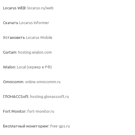
Locarus WEB:
locarus.ru/web
Скачать
Locarus Informer
Установить
Locarus Mobile
Gurtam:
hosting.wialon.com
Wialon:
Local (сервер в РФ)
Omnicomm:
online.omnicomm.ru
ГЛОНАССSoft:
hosting.glonasssoft.ru
Fort Monitor:
fort-monitor.ru
Бесплатный мониторинг:
free-gps.ru