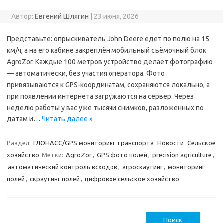
Автор:
Евгений Шлягин
|
23 июня, 2026
Представьте: опрыскиватель John Deere едет по полю на 15
км/ч, а на его кабине закреплён мобильный съёмочный блок
AgroZor. Каждые 100 метров устройство делает фотографию
— автоматически, без участия оператора. Фото
привязываются к GPS-координатам, сохраняются локально, а
при появлении интернета загружаются на сервер. Через
неделю работы у вас уже тысячи снимков, разложенных по
датам и…
Читать далее »
Раздел:
ГЛОНАСС/GPS мониторинг транспорта
Новости
Сельское
хозяйство
Метки:
AgroZor
,
GPS фото полей
,
precision agriculture
,
автоматический контроль всходов
,
агроскаутинг
,
мониторинг
полей
,
скраутинг полей
,
цифровое сельское хозяйство
Найти: