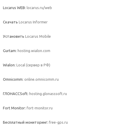
Locarus WEB:
locarus.ru/web
Скачать
Locarus Informer
Установить
Locarus Mobile
Gurtam:
hosting.wialon.com
Wialon:
Local (сервер в РФ)
Omnicomm:
online.omnicomm.ru
ГЛОНАССSoft:
hosting.glonasssoft.ru
Fort Monitor:
fort-monitor.ru
Бесплатный мониторинг:
free-gps.ru