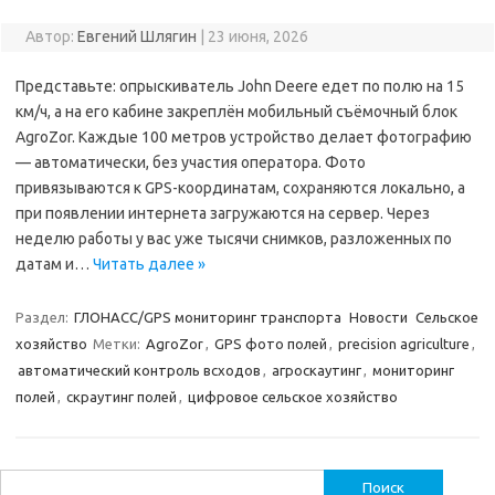
Автор:
Евгений Шлягин
|
23 июня, 2026
Представьте: опрыскиватель John Deere едет по полю на 15
км/ч, а на его кабине закреплён мобильный съёмочный блок
AgroZor. Каждые 100 метров устройство делает фотографию
— автоматически, без участия оператора. Фото
привязываются к GPS-координатам, сохраняются локально, а
при появлении интернета загружаются на сервер. Через
неделю работы у вас уже тысячи снимков, разложенных по
датам и…
Читать далее »
Раздел:
ГЛОНАСС/GPS мониторинг транспорта
Новости
Сельское
хозяйство
Метки:
AgroZor
,
GPS фото полей
,
precision agriculture
,
автоматический контроль всходов
,
агроскаутинг
,
мониторинг
полей
,
скраутинг полей
,
цифровое сельское хозяйство
Найти: