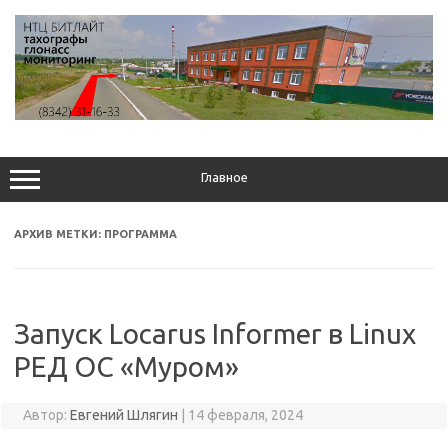
Перейти
к
содержимому
Главное
АРХИВ МЕТКИ:
ПРОГРАММА
Запуск Locarus Informer в Linux
РЕД ОС «Муром»
Автор:
Евгений Шлягин
|
14 февраля, 2024