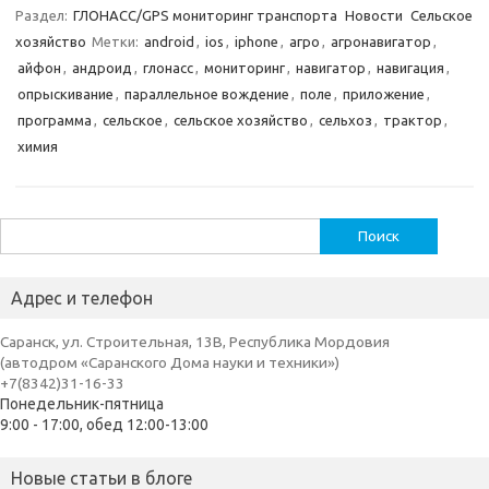
Раздел:
ГЛОНАСС/GPS мониторинг транспорта
Новости
Сельское
хозяйство
Метки:
android
,
ios
,
iphone
,
агро
,
агронавигатор
,
айфон
,
андроид
,
глонасс
,
мониторинг
,
навигатор
,
навигация
,
опрыскивание
,
параллельное вождение
,
поле
,
приложение
,
программа
,
сельское
,
сельское хозяйство
,
сельхоз
,
трактор
,
химия
Найти:
Адрес и телефон
Саранск, ул. Строительная, 13В, Республика Мордовия
(автодром «Саранского Дома науки и техники»)
+7(8342)31-16-33
Понедельник-пятница
9:00 - 17:00, обед 12:00-13:00
Новые статьи в блоге