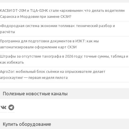
КАСБИ DT-20M и ТЦА-02НК стали «архивными»: что делать водителям
Саранска и Мордовии при замене СКЗИ?
«Водородная система экономии топлива»: технический разбор и
расчёты
Программа для подготовки документов в ИЗКТ: как мы
автоматизировали оформление карт СКЗИ
Штрафы за отсутствие тахографа в 2026 году: точные суммы, таблица и
как избежать
AgroZor: мобильный блок съёмки на опрыскивателе делает
агроскаутинг — первая неделя пилота
Полезные новостные каналы
VK
Telegram
Купить оборудование