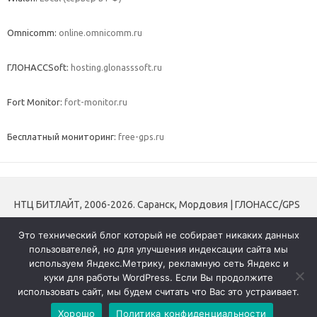
Omnicomm:
online.omnicomm.ru
ГЛОНАССSoft:
hosting.glonasssoft.ru
Fort Monitor:
fort-monitor.ru
Бесплатный мониторинг:
free-gps.ru
НТЦ БИТЛАЙТ, 2006-2026. Саранск, Мордовия | ГЛОНАСС/GPS
мониторинг транспорта | Трекеры | Контроль топлива |
Это технический блог который не собирает никаких данных
Тахографы и блоки СКЗИ
пользователей, но для улучшения индексации сайта мы
используем Яндекс.Метрику, рекламную сеть Яндекс и
+7 (8342) 31-16-33
куки для работы WordPress. Если Вы продолжите
Политика конфиденциальности
использовать сайт, мы будем считать что Вас это устраивает.
Хорошо
Политика конфиденциальности