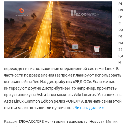
М
но
ги
е
ор
га
ни
за
ци
и
переходят на использование операционной системы Linux. В
частности подразделения Газпрома планируют использовать
основанный на Red Hat дистрибутив «РЕД ОС». Если же вас
интересуют другие дистрибутивы, то например, прочитать
про установку на Astra Linux можно в Wiki Locarus: Установка на
Astra Linux Common Edition релиз «ОРЁЛ» А для написания этой
статьи мы использовали публично…
Читать далее »
Раздел:
ГЛОНАСС/GPS мониторинг транспорта
Новости
Метки: