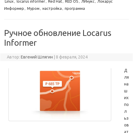
Linux
,
locarus informer
,
Red Hat
,
RED OS
,
ЛИнукс
,
Локарус
Информер
,
Муром
,
настройка
,
программа
Ручное обновление Locarus
Informer
Автор:
Евгений Шлягин
|
8 февраля, 2024
Д
ля
на
ш
их
по
л
ьз
ов
ат