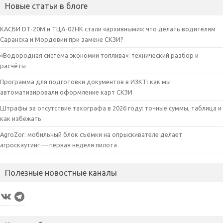
Новые статьи в блоге
КАСБИ DT-20M и ТЦА-02НК стали «архивными»: что делать водителям
Саранска и Мордовии при замене СКЗИ?
«Водородная система экономии топлива»: технический разбор и
расчёты
Программа для подготовки документов в ИЗКТ: как мы
автоматизировали оформление карт СКЗИ
Штрафы за отсутствие тахографа в 2026 году: точные суммы, таблица и
как избежать
AgroZor: мобильный блок съёмки на опрыскивателе делает
агроскаутинг — первая неделя пилота
Полезные новостные каналы
VK
Telegram