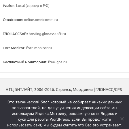
Wialon:
Local (сервер в РФ)
Omnicomm:
online.omnicomm.ru
ГЛОНАССSoft:
hosting.glonasssoft.ru
Fort Monitor:
fort-monitor.ru
Бесплатный мониторинг:
free-gps.ru
НТЦ БИТЛАЙТ, 2006-2026. Саранск, Мордовия | ГЛОНАСС/GPS
мониторинг транспорта | Трекеры | Контроль топлива |
Это технический блог который не собирает никаких данных
Тахографы и блоки СКЗИ
пользователей, но для улучшения индексации сайта мы
используем Яндекс.Метрику, рекламную сеть Яндекс и
+7 (8342) 31-16-33
куки для работы WordPress. Если Вы продолжите
Политика конфиденциальности
использовать сайт, мы будем считать что Вас это устраивает.