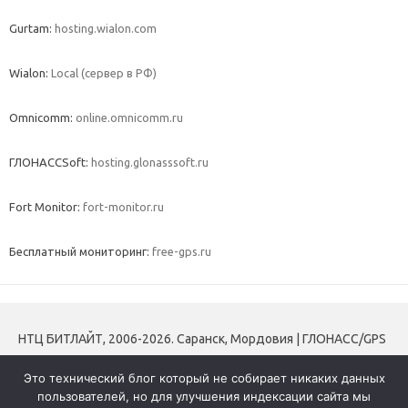
Gurtam:
hosting.wialon.com
Wialon:
Local (сервер в РФ)
Omnicomm:
online.omnicomm.ru
ГЛОНАССSoft:
hosting.glonasssoft.ru
Fort Monitor:
fort-monitor.ru
Бесплатный мониторинг:
free-gps.ru
НТЦ БИТЛАЙТ, 2006-2026. Саранск, Мордовия | ГЛОНАСС/GPS
мониторинг транспорта | Трекеры | Контроль топлива |
Это технический блог который не собирает никаких данных
Тахографы и блоки СКЗИ
пользователей, но для улучшения индексации сайта мы