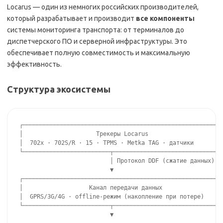
Locarus — один из немногих российских производителей,
который разрабатывает и производит
все компоненты
системы мониторинга транспорта: от терминалов до
диспетчерского ПО и серверной инфраструктуры. Это
обеспечивает полную совместимость и максимальную
эффективность.
Структура экосистемы
┌─────────────────────────────────────────────────────────┐
│                     Трекеры Locarus                      
│  702x · 702S/R · 15 · TPMS · Metka TAG · датчики        │
└─────────────────────────┬───────────────────────────────┘
                          │ Протокол DDF (сжатие данных)

                          ▼

┌─────────────────────────────────────────────────────────┐
│                   Канал передачи данных                  
│  GPRS/3G/4G · offline-режим (накопление при потере)     │
└─────────────────────────┬───────────────────────────────┘
                          ▼
