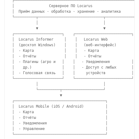
┌─────────────────────────────────────────────────────────┐
│                Серверное ПО Locarus                      
│  Приём данных · обработка · хранение · аналитика        │
└──────────┬──────────────────────────────┬────────────────
           │                              │

           ▼                              ▼

┌──────────────────────┐    ┌──────────────────────────┐

│  Locarus Informer     │    │   Locarus Web            │

│  (десктоп Windows)    │    │   (веб-интерфейс)        │

│  - Карта              │    │   - Карта                │

│  - Отчёты             │    │   - Отчёты               │

│  - Плагины (агро и   │    │   - Уведомления          │

│    др.)              │    │   - Доступ с любых       │

│  - Голосовая связь   │    │     устройств            │

└──────────────────────┘    └──────────────────────────┘

           │                              │

           └──────────┬───────────────────┘

                      ▼

┌──────────────────────────────────────────┐

│  Locarus Mobile (iOS / Android)          │

│  - Карта                                 │

│  - Отчёты                                │

│  - Уведомления                           │

│  - Управление                            │
