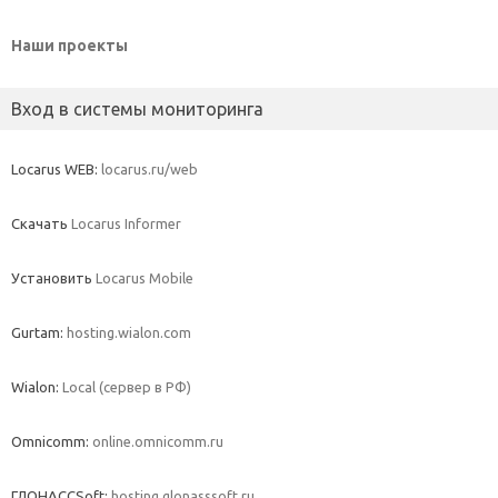
Наши проекты
Вход в системы мониторинга
Locarus WEB:
locarus.ru/web
Скачать
Locarus Informer
Установить
Locarus Mobile
Gurtam:
hosting.wialon.com
Wialon:
Local (сервер в РФ)
Omnicomm:
online.omnicomm.ru
ГЛОНАССSoft:
hosting.glonasssoft.ru