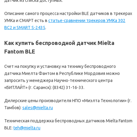
датчик из списка доступных.
Описание самого процесса настройки BLE датчиков в трекерах
УМКа и СМАРТ есть в
статье-сравнении трекеров УМКа 302
ВС2 и SMART S-2435
.
Как купить беспроводной датчик Mielta
Fantom BLE
Счет на покупку и установку на технику беспроводного
датчика Миелта Фантом в Республике Мордовия можно
запросить у менеджера Научно-технического центра
«БИТЛАЙТ» (г. Саранск): (8342) 31-16-33.
Дилерские цены производителя НПО «Миэлта Технологии» (г.
Тамбов):
sales@mielta.ru
Техническая поддержка беспроводных датчиков Mielta Fantom
BLE:
teh@mielta.ru