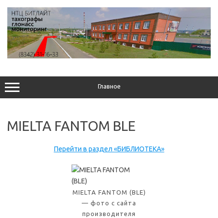
Перейти
к
содержимому
Главное
MIELTA FANTOM BLE
Перейти в раздел «БИБЛИОТЕКА»
MIELTA FANTOM (BLE)
— фото с сайта
производителя