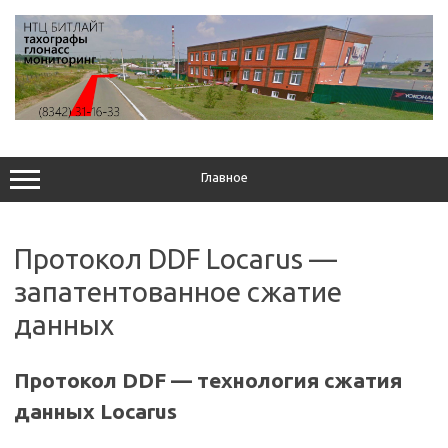
Перейти
к
содержимому
Главное
Протокол DDF Locarus —
запатентованное сжатие
данных
Протокол DDF — технология сжатия
данных Locarus