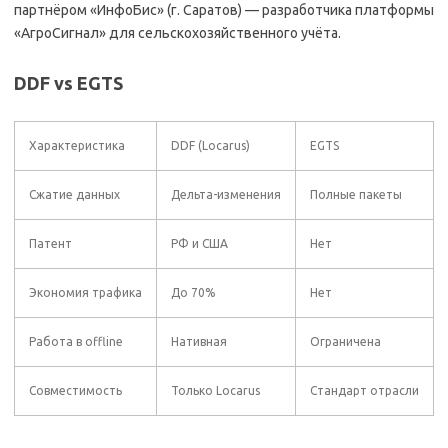
партнёром «ИнфоБис» (г. Саратов) — разработчика платформы
«АгроСигнал» для сельскохозяйственного учёта.
DDF vs EGTS
Характеристика
DDF (Locarus)
EGTS
Сжатие данных
Дельта-изменения
Полные пакеты
Патент
РФ и США
Нет
Экономия трафика
До 70%
Нет
Работа в offline
Нативная
Ограничена
Совместимость
Только Locarus
Стандарт отрасли