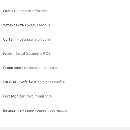
Скачать
Locarus Informer
Установить
Locarus Mobile
Gurtam:
hosting.wialon.com
Wialon:
Local (сервер в РФ)
Omnicomm:
online.omnicomm.ru
ГЛОНАССSoft:
hosting.glonasssoft.ru
Fort Monitor:
fort-monitor.ru
Бесплатный мониторинг:
free-gps.ru