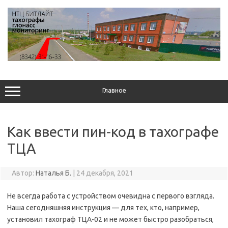
Перейти
к
содержимому
Главное
Как ввести пин-код в тахографе
ТЦА
Автор:
Наталья Б.
|
24 декабря, 2021
Не всегда работа с устройством очевидна с первого взгляда.
Наша сегодняшняя инструкция — для тех, кто, например,
установил тахограф ТЦА-02 и не может быстро разобраться,