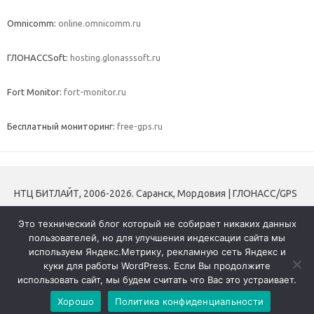
Omnicomm:
online.omnicomm.ru
ГЛОНАССSoft:
hosting.glonasssoft.ru
Fort Monitor:
fort-monitor.ru
Бесплатный мониторинг:
free-gps.ru
НТЦ БИТЛАЙТ, 2006-2026. Саранск, Мордовия | ГЛОНАСС/GPS
мониторинг транспорта | Трекеры | Контроль топлива |
Это технический блог который не собирает никаких данных
Тахографы и блоки СКЗИ
пользователей, но для улучшения индексации сайта мы
используем Яндекс.Метрику, рекламную сеть Яндекс и
+7 (8342) 31-16-33
куки для работы WordPress. Если Вы продолжите
Политика конфиденциальности
использовать сайт, мы будем считать что Вас это устраивает.
Хорошо
Политика конфиденциальности
Iconic One
Theme | Powered by
Wordpress