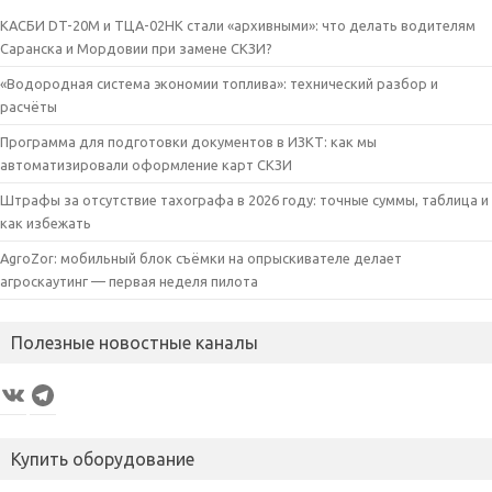
КАСБИ DT-20M и ТЦА-02НК стали «архивными»: что делать водителям
Саранска и Мордовии при замене СКЗИ?
«Водородная система экономии топлива»: технический разбор и
расчёты
Программа для подготовки документов в ИЗКТ: как мы
автоматизировали оформление карт СКЗИ
Штрафы за отсутствие тахографа в 2026 году: точные суммы, таблица и
как избежать
AgroZor: мобильный блок съёмки на опрыскивателе делает
агроскаутинг — первая неделя пилота
Полезные новостные каналы
VK
Telegram
Купить оборудование