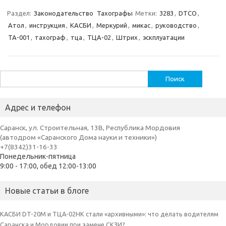
Раздел:
Законодательство
Тахографы
Метки:
3283
,
DTCO
,
Атол
,
инструкция
,
КАСБИ
,
Меркурий
,
микас
,
руководство
,
ТА-001
,
тахограф
,
тца
,
ТЦА-02
,
Штрих
,
эскплуатации
Найти:
Адрес и телефон
Саранск, ул. Строительная, 13В, Республика Мордовия
(автодром «Саранского Дома науки и техники»)
+7(8342)31-16-33
Понедельник-пятница
9:00 - 17:00, обед 12:00-13:00
Новые статьи в блоге
КАСБИ DT-20M и ТЦА-02НК стали «архивными»: что делать водителям
Саранска и Мордовии при замене СКЗИ?