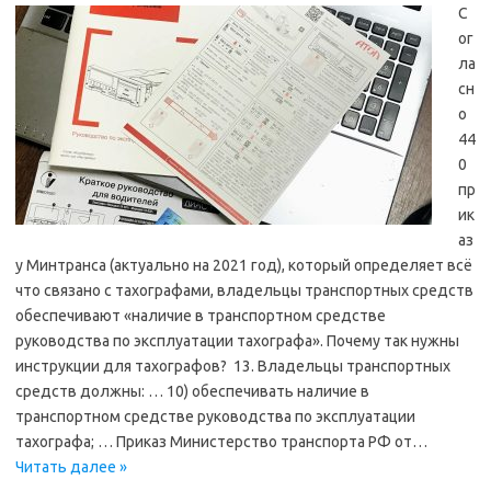
С
ог
ла
сн
о
44
0
пр
ик
аз
у Минтранса (актуально на 2021 год), который определяет всё
что связано с тахографами, владельцы транспортных средств
обеспечивают «наличие в транспортном средстве
руководства по эксплуатации тахографа». Почему так нужны
инструкции для тахографов? 13. Владельцы транспортных
средств должны: … 10) обеспечивать наличие в
транспортном средстве руководства по эксплуатации
тахографа; … Приказ Министерство транспорта РФ от…
Читать далее »