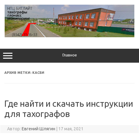
Перейти
к
содержимому
Главное
АРХИВ МЕТКИ:
КАСБИ
Где найти и скачать инструкции
для тахографов
Автор:
Евгений Шлягин
|
17 мая, 2021