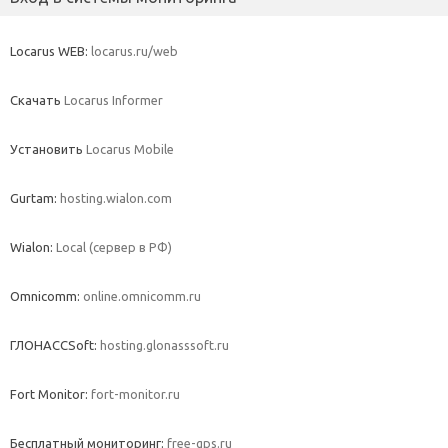
Locarus WEB:
locarus.ru/web
Скачать
Locarus Informer
Установить
Locarus Mobile
Gurtam:
hosting.wialon.com
Wialon:
Local (сервер в РФ)
Omnicomm:
online.omnicomm.ru
ГЛОНАССSoft:
hosting.glonasssoft.ru
Fort Monitor:
fort-monitor.ru
Бесплатный мониторинг:
free-gps.ru