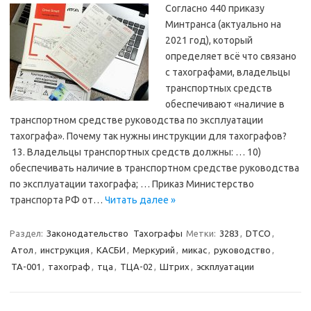
Согласно 440 приказу
Минтранса (актуально на
2021 год), который
определяет всё что связано
с тахографами, владельцы
транспортных средств
обеспечивают «наличие в
транспортном средстве руководства по эксплуатации
тахографа». Почему так нужны инструкции для тахографов?
13. Владельцы транспортных средств должны: … 10)
обеспечивать наличие в транспортном средстве руководства
по эксплуатации тахографа; … Приказ Министерство
транспорта РФ от…
Читать далее »
Раздел:
Законодательство
Тахографы
Метки:
3283
,
DTCO
,
Атол
,
инструкция
,
КАСБИ
,
Меркурий
,
микас
,
руководство
,
ТА-001
,
тахограф
,
тца
,
ТЦА-02
,
Штрих
,
эскплуатации