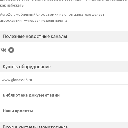
как избежать
AgroZor: мобильный блок съёмки на опрыскивателе делает
агроскаутинг — первая неделя пилота
Полезные новостные каналы
VK
Telegram
Купить оборудование
www.glonass13.ru
Библиотека документации
Наши проекты
Вход в системы мониторинга