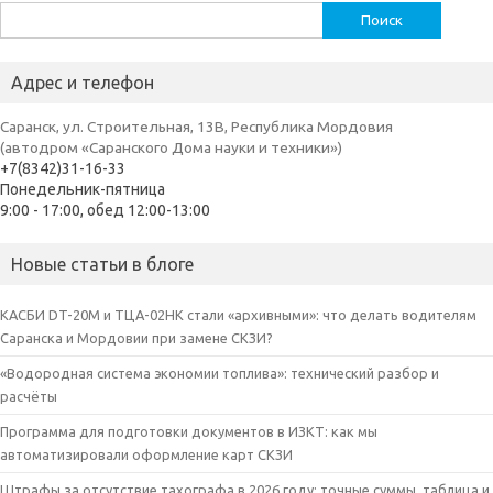
Найти:
Адрес и телефон
Саранск, ул. Строительная, 13В, Республика Мордовия
(автодром «Саранского Дома науки и техники»)
+7(8342)31-16-33
Понедельник-пятница
9:00 - 17:00, обед 12:00-13:00
Новые статьи в блоге
КАСБИ DT-20M и ТЦА-02НК стали «архивными»: что делать водителям
Саранска и Мордовии при замене СКЗИ?
«Водородная система экономии топлива»: технический разбор и
расчёты
Программа для подготовки документов в ИЗКТ: как мы
автоматизировали оформление карт СКЗИ
Штрафы за отсутствие тахографа в 2026 году: точные суммы, таблица и