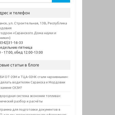
дрес и телефон
анск, ул. Строительная, 13В, Республика
рдовия
тодром «Саранского Дома науки и
ники»)
8342)31-16-33
недельник-пятница
0 - 17:00, обед 12:00-13:00
овые статьи в блоге
БИ DT-20M и ТЦА-02НК стали «архивными»:
 делать водителям Саранска и Мордовии
 замене СКЗИ?
дородная система экономии топлива»:
нический разбор и расчёты
грамма для подготовки документов в
Т: как мы автоматизировали оформление