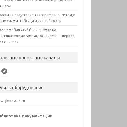
т СКЗИ
афы за отсутствие тахографа в 2026 году:
ные суммы, таблица и как избежать
oZor: мобильный блок съёмки на
ыскивателе делает агроскаутинг — первая
еля пилота
олезные новостные каналы
Telegram
упить оборудование
.glonass13.ru
иблиотека документации