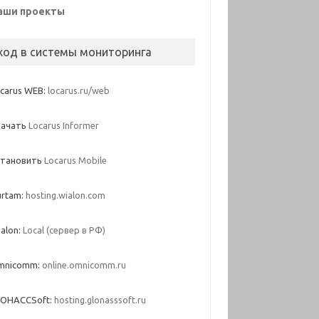
аши проекты
ход в системы мониторинга
carus WEB:
locarus.ru/web
качать
Locarus Informer
становить
Locarus Mobile
urtam:
hosting.wialon.com
alon:
Local (сервер в РФ)
mnicomm:
online.omnicomm.ru
ЛОНАССSoft:
hosting.glonasssoft.ru