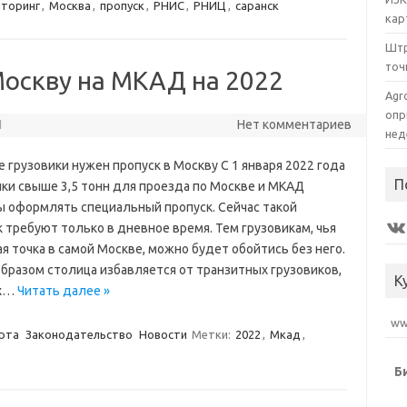
торинг
,
Москва
,
пропуск
,
РНИС
,
РНИЦ
,
саранск
кар
Штр
точ
Москву на МКАД на 2022
Agr
опр
1
Нет комментариев
нед
е грузовики нужен пропуск в Москву С 1 января 2022 года
П
ики свыше 3,5 тонн для проезда по Москве и МКАД
 оформлять специальный пропуск. Сейчас такой
VK
 требуют только в дневное время. Тем грузовикам, чья
я точка в самой Москве, можно будет обойтись без него.
образом столица избавляется от транзитных грузовиков,
К
х…
Читать далее »
www
рта
Законодательство
Новости
Метки:
2022
,
Мкад
,
Б