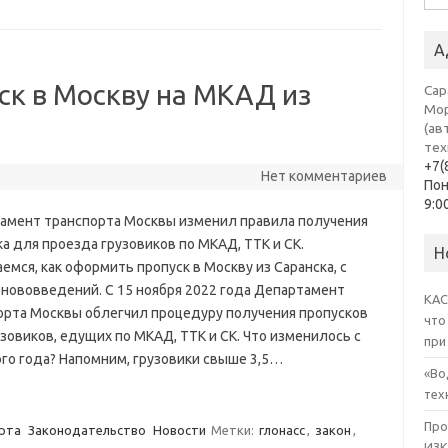
А
ск в Москву на МКАД из
Сар
Мо
(ав
тех
+7(
Нет комментариев
По
9:0
амент транспорта Москвы изменил правила получения
а для проезда грузовиков по МКАД, ТТК и СК.
Н
емся, как оформить пропуск в Москву из Саранска, с
 нововведений. С 15 ноября 2022 года Департамент
КАС
орта Москвы облегчил процедуру получения пропусков
что
зовиков, едущих по МКАД, ТТК и СК. Что изменилось с
при
го года? Напомним, грузовики свыше 3,5…
«Во
тех
Про
рта
Законодательство
Новости
Метки:
глонасс
,
закон
,
ИЗК