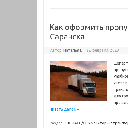
Как оформить пропу
Саранска
Автор:
Наталья Б.
|
22 февраля, 2023
Департ
пропуск
Разбира
учетом
трансп
для гру
прошло
Читать далее »
Раздел:
ГЛОНАСС/GPS мониторинг транспо