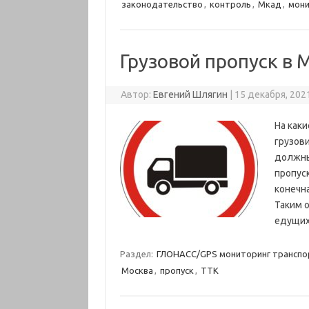
законодательство
,
контроль
,
Мкад
,
мони
Грузовой пропуск в 
Автор:
Евгений Шлягин
|
15 декабря, 202
На каки
грузов
должны
пропуск
конечна
Таким 
едущи
Раздел:
ГЛОНАСС/GPS мониторинг транспо
Москва
,
пропуск
,
ТТК