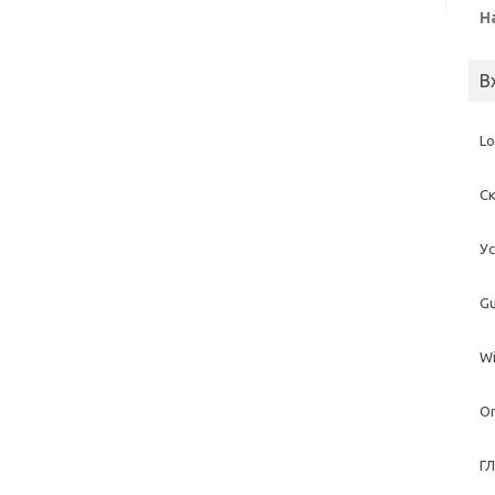
Н
В
Lo
С
У
G
Wi
O
Г