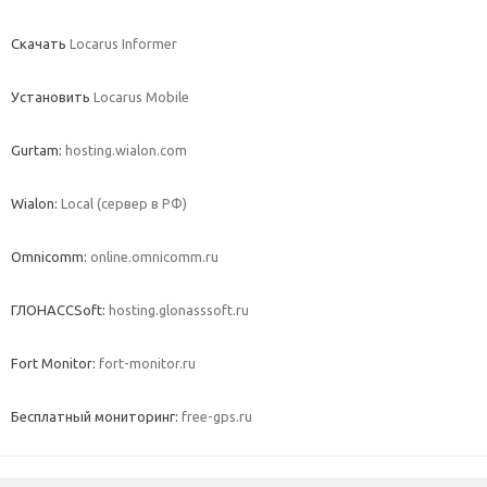
Скачать
Locarus Informer
Установить
Locarus Mobile
Gurtam:
hosting.wialon.com
Wialon:
Local (сервер в РФ)
Omnicomm:
online.omnicomm.ru
ГЛОНАССSoft:
hosting.glonasssoft.ru
Fort Monitor:
fort-monitor.ru
Бесплатный мониторинг:
free-gps.ru