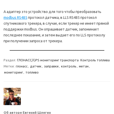
А адаптер это устройство для того чтобы преобразовать
modbus RS485
протокол датчика, в LLS RS485 протокол
спутникового трекера, в случае, если трекер не имеет прямой
поддержки modbus. Он опрашивает датчик, запоминает
последнее показание, и затем выдает его по LLS протоколу
при получении запроса от трекера.
Раздел:
ГЛОНАСС/GPS мониторинг транспорта
Контроль топлива
Метки:
глонасс
,
датчик
,
заправки
,
контроль
,
метан
,
мониторинг
,
топливо
Об авторе Евгений Шлягин