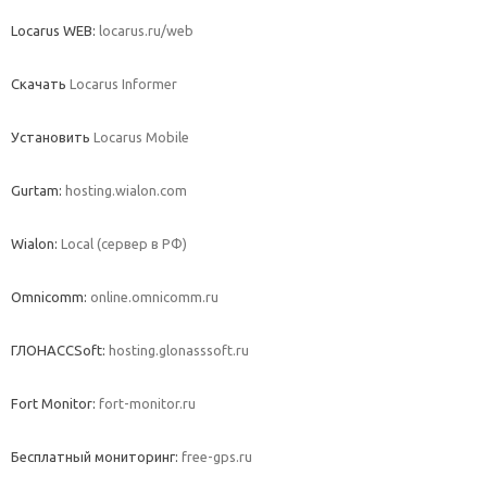
Locarus WEB:
locarus.ru/web
Скачать
Locarus Informer
Установить
Locarus Mobile
Gurtam:
hosting.wialon.com
Wialon:
Local (сервер в РФ)
Omnicomm:
online.omnicomm.ru
ГЛОНАССSoft:
hosting.glonasssoft.ru
Fort Monitor:
fort-monitor.ru
Бесплатный мониторинг:
free-gps.ru