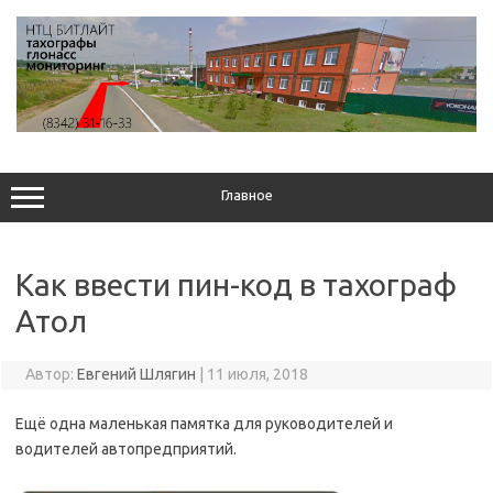
Перейти
к
содержимому
Главное
Как ввести пин-код в тахограф
Атол
Автор:
Евгений Шлягин
|
11 июля, 2018
Ещё одна маленькая памятка для руководителей и
водителей автопредприятий.