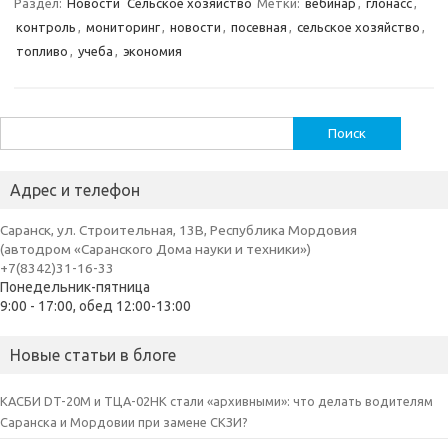
Раздел:
Новости
Сельское хозяйство
Метки:
вебинар
,
глонасс
,
контроль
,
мониторинг
,
новости
,
посевная
,
сельское хозяйство
,
топливо
,
учеба
,
экономия
Найти:
Адрес и телефон
Саранск, ул. Строительная, 13В, Республика Мордовия
(автодром «Саранского Дома науки и техники»)
+7(8342)31-16-33
Понедельник-пятница
9:00 - 17:00, обед 12:00-13:00
Новые статьи в блоге
КАСБИ DT-20M и ТЦА-02НК стали «архивными»: что делать водителям
Саранска и Мордовии при замене СКЗИ?