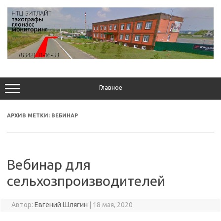
Перейти
к
содержимому
Главное
АРХИВ МЕТКИ:
ВЕБИНАР
Вебинар для
сельхозпроизводителей
Автор:
Евгений Шлягин
|
18 мая, 2020