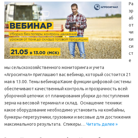
Ра
зр
аб
от
чи
ки
си
ст
е
мы сельскохозяйственного мониторинга и учета
«Агросигнал» приглашают вас вебинар, который состоится 21
мая в 13.00. Темы вебинара:Какие функции цифровой системы
обеспечивают качественный контроль и прозрачность всей
уборочной цепочки: от планирования уборки до поступления
зерна на весовой терминал и склад. Оснащение техники:
какое оборудование необходимо установить на комбайны,
бункеры-перегрузчики, грузовики и весовые для достижения
максимального результата. Спикеры…
Читать далее »