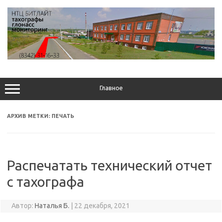
Перейти
к
содержимому
Главное
АРХИВ МЕТКИ:
ПЕЧАТЬ
Распечатать технический отчет
с тахографа
Автор:
Наталья Б.
|
22 декабря, 2021