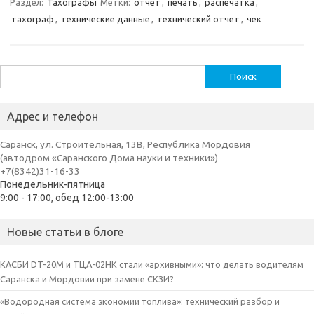
Раздел:
Тахографы
Метки:
отчет
,
печать
,
распечатка
,
тахограф
,
технические данные
,
технический отчет
,
чек
Найти:
Адрес и телефон
Саранск, ул. Строительная, 13В, Республика Мордовия
(автодром «Саранского Дома науки и техники»)
+7(8342)31-16-33
Понедельник-пятница
9:00 - 17:00, обед 12:00-13:00
Новые статьи в блоге
КАСБИ DT-20M и ТЦА-02НК стали «архивными»: что делать водителям
Саранска и Мордовии при замене СКЗИ?
«Водородная система экономии топлива»: технический разбор и