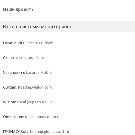
Наши проекты
Вход в системы мониторинга
Locarus WEB:
locarus.ru/web
Скачать
Locarus Informer
Установить
Locarus Mobile
Gurtam:
hosting.wialon.com
Wialon:
Local (сервер в РФ)
Omnicomm:
online.omnicomm.ru
ГЛОНАССSoft:
hosting.glonasssoft.ru