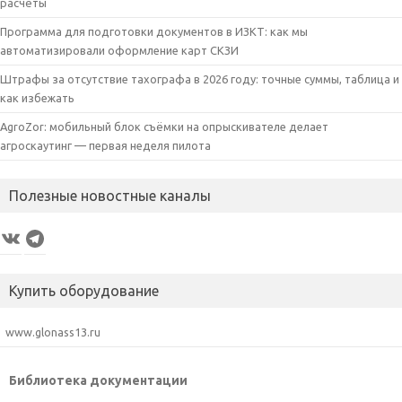
расчёты
Программа для подготовки документов в ИЗКТ: как мы
автоматизировали оформление карт СКЗИ
Штрафы за отсутствие тахографа в 2026 году: точные суммы, таблица и
как избежать
AgroZor: мобильный блок съёмки на опрыскивателе делает
агроскаутинг — первая неделя пилота
Полезные новостные каналы
VK
Telegram
Купить оборудование
www.glonass13.ru
Библиотека документации