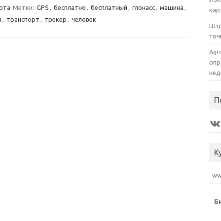
рта
Метки:
GPS
,
бесплатно
,
бесплатный
,
глонасс
,
машина
,
кар
н
,
транспорт
,
трекер
,
человек
Штр
точ
Agr
опр
нед
П
VK
К
www
Б