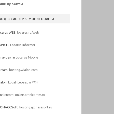
аши проекты
ход в системы мониторинга
carus WEB:
locarus.ru/web
качать
Locarus Informer
становить
Locarus Mobile
urtam:
hosting.wialon.com
alon:
Local (сервер в РФ)
mnicomm:
online.omnicomm.ru
ЛОНАССSoft:
hosting.glonasssoft.ru