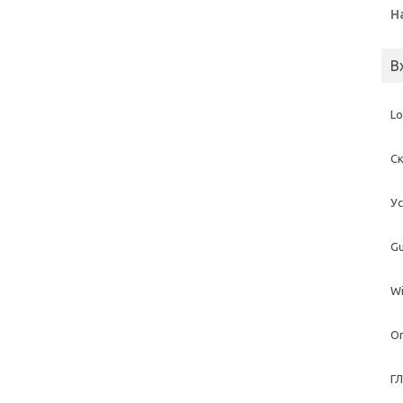
Н
В
Lo
С
У
G
Wi
O
Г