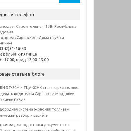
дрес и телефон
анск, ул. Строительная, 13В, Республика
рдовия
тодром «Саранского Дома науки и
ники»)
8342)31-16-33
недельник-пятница
0 - 17:00, обед 12:00-13:00
овые статьи в блоге
БИ DT-20M и ТЦА-02НК стали «архивными»:
 делать водителям Саранска и Мордовии
 замене СКЗИ?
дородная система экономии топлива»:
нический разбор и расчёты
грамма для подготовки документов в
Т: как мы автоматизировали оформление