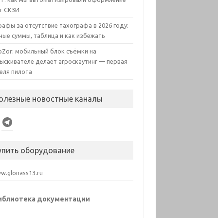
т СКЗИ
афы за отсутствие тахографа в 2026 году:
ные суммы, таблица и как избежать
oZor: мобильный блок съёмки на
ыскивателе делает агроскаутинг — первая
еля пилота
олезные новостные каналы
Telegram
упить оборудование
.glonass13.ru
иблиотека документации