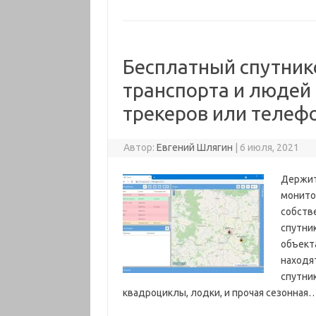
Бесплатный спутни
транспорта и люде
трекеров или телеф
Автор:
Евгений Шлягин
|
6 июля, 2021
Держит
монито
собств
спутни
объект
находят
спутни
квадроциклы, лодки, и прочая сезонная