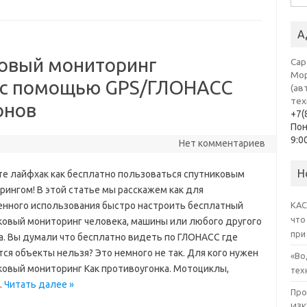
А
ковый мониторинг
Сар
Мо
й с помощью GPS/ГЛОНАСС
(ав
тех
онов
+7(
По
9:0
Нет комментариев
Н
е лайфхак как бесплатно пользоваться спутниковым
рингом! В этой статье мы расскажем как для
енного использования быстро настроить бесплатный
КАС
что
ковый мониторинг человека, машины или любого другого
при
а. Вы думали что бесплатно видеть по ГЛОНАСС где
ся объекты нельзя? Это немного не так. Для кого нужен
«Во
ковый мониторинг Как противоугонка. Мотоциклы,
тех
…
Читать далее »
Про
ИЗК