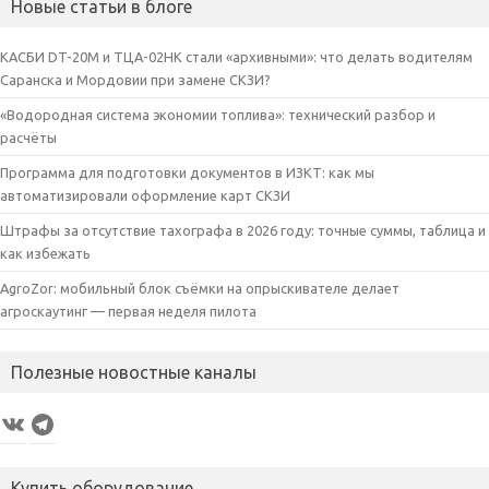
Новые статьи в блоге
КАСБИ DT-20M и ТЦА-02НК стали «архивными»: что делать водителям
Саранска и Мордовии при замене СКЗИ?
«Водородная система экономии топлива»: технический разбор и
расчёты
Программа для подготовки документов в ИЗКТ: как мы
автоматизировали оформление карт СКЗИ
Штрафы за отсутствие тахографа в 2026 году: точные суммы, таблица и
как избежать
AgroZor: мобильный блок съёмки на опрыскивателе делает
агроскаутинг — первая неделя пилота
Полезные новостные каналы
VK
Telegram
Купить оборудование