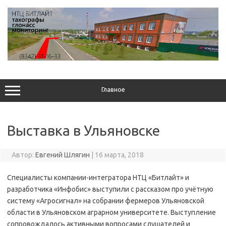
Перейти
к
содержимому
Главное
Выставка в Ульяновске
Автор:
Евгений Шлягин
|
16 марта, 2018
Специалисты компании-интегратора НТЦ «Битлайт» и
разработчика «Инфобис» выступили с рассказом про учётную
систему «Агросигнал» на собрании фермеров Ульяновской
области в Ульяновском аграрном университете. Выступление
сопровождалось активными вопросами слушателей и