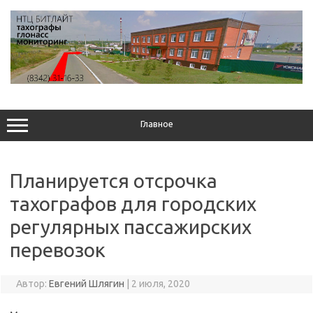
Перейти
к
содержимому
Главное
Планируется отсрочка
тахографов для городских
регулярных пассажирских
перевозок
Автор:
Евгений Шлягин
|
2 июля, 2020