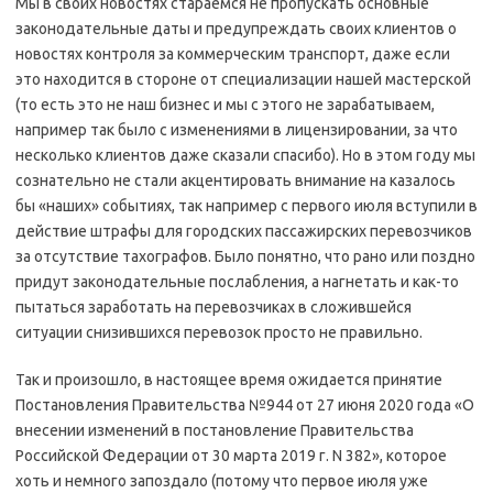
Мы в своих новостях стараемся не пропускать основные
законодательные даты и предупреждать своих клиентов о
новостях контроля за коммерческим транспорт, даже если
это находится в стороне от специализации нашей мастерской
(то есть это не наш бизнес и мы с этого не зарабатываем,
например так было с изменениями в лицензировании, за что
несколько клиентов даже сказали спасибо). Но в этом году мы
сознательно не стали акцентировать внимание на казалось
бы «наших» событиях, так например с первого июля вступили в
действие штрафы для городских пассажирских перевозчиков
за отсутствие тахографов. Было понятно, что рано или поздно
придут законодательные послабления, а нагнетать и как-то
пытаться заработать на перевозчиках в сложившейся
ситуации снизившихся перевозок просто не правильно.
Так и произошло, в настоящее время ожидается принятие
Постановления Правительства №944 от 27 июня 2020 года «О
внесении изменений в постановление Правительства
Российской Федерации от 30 марта 2019 г. N 382», которое
хоть и немного запоздало (потому что первое июля уже