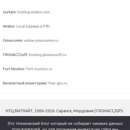
Gurtam:
hosting.wialon.com
Wialon:
Local (сервер в РФ)
Omnicomm:
online.omnicomm.ru
ГЛОНАССSoft:
hosting.glonasssoft.ru
Fort Monitor:
fort-monitor.ru
Бесплатный мониторинг:
free-gps.ru
НТЦ БИТЛАЙТ, 2006-2026. Саранск, Мордовия | ГЛОНАСС/GPS
мониторинг транспорта | Трекеры | Контроль топлива |
Это технический блог который не собирает никаких данных
Тахографы и блоки СКЗИ
пользователей, но для улучшения индексации сайта мы