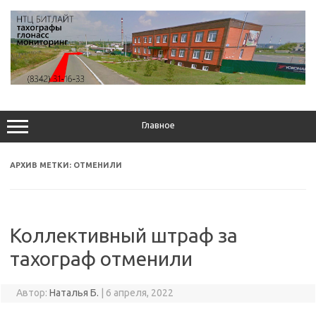
Перейти
к
содержимому
Главное
АРХИВ МЕТКИ:
ОТМЕНИЛИ
Коллективный штраф за
тахограф отменили
Автор:
Наталья Б.
|
6 апреля, 2022