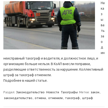
На
ка
з
ы
ва
ть
за
о
д
ин
неисправный тахограф и водителя, и должностное лицо, и
организацию больше нельзя. В КоАП внесли поправки,
разделяющие ответственность за нарушение. Коллективный
штраф за тахограф отменили.
Подробнее в нашей статье.
Раздел:
Законодательство
Новости
Тахографы
Метки:
закон
,
законодательство
,
отмена
,
отменили
,
тахограф
,
штраф