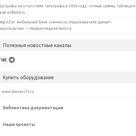
Штрафы за отсутствие тахографа в 2026 году: точные суммы, таблица и
как избежать
AgroZor: мобильный блок съёмки на опрыскивателе делает
агроскаутинг — первая неделя пилота
Полезные новостные каналы
VK
Telegram
Купить оборудование
www.glonass13.ru
Библиотека документации
Наши проекты