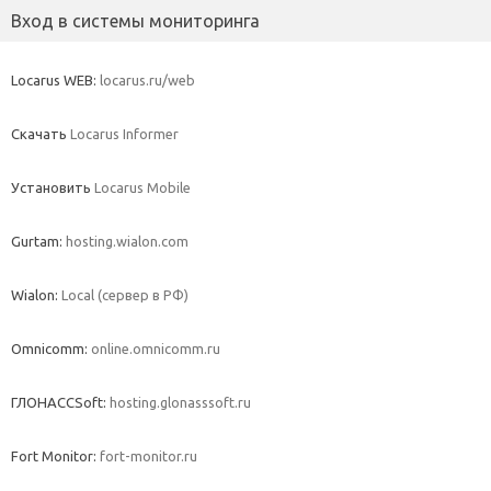
Вход в системы мониторинга
Locarus WEB:
locarus.ru/web
Скачать
Locarus Informer
Установить
Locarus Mobile
Gurtam:
hosting.wialon.com
Wialon:
Local (сервер в РФ)
Omnicomm:
online.omnicomm.ru
ГЛОНАССSoft:
hosting.glonasssoft.ru
Fort Monitor:
fort-monitor.ru