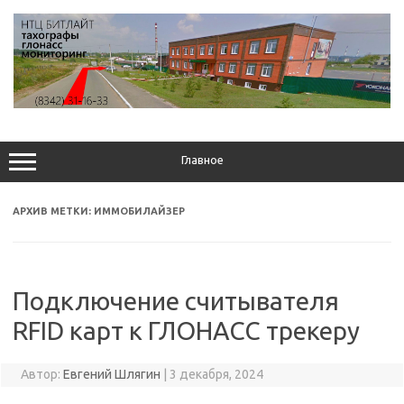
Перейти
к
содержимому
Главное
АРХИВ МЕТКИ:
ИММОБИЛАЙЗЕР
Подключение считывателя
RFID карт к ГЛОНАСС трекеру
Автор:
Евгений Шлягин
|
3 декабря, 2024