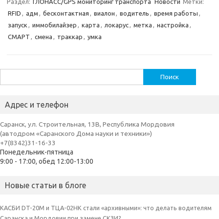
Раздел:
ГЛОНАСС/GPS мониторинг транспорта
Новости
Метки:
RFID
,
адм
,
бесконтактная
,
виалон
,
водитель
,
время работы
,
запуск
,
иммобилайзер
,
карта
,
локарус
,
метка
,
настройка
,
СМАРТ
,
смена
,
траккар
,
умка
Найти:
Адрес и телефон
Саранск, ул. Строительная, 13В, Республика Мордовия
(автодром «Саранского Дома науки и техники»)
+7(8342)31-16-33
Понедельник-пятница
9:00 - 17:00, обед 12:00-13:00
Новые статьи в блоге
КАСБИ DT-20M и ТЦА-02НК стали «архивными»: что делать водителям
Саранска и Мордовии при замене СКЗИ?