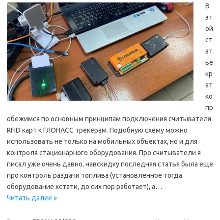
В
эт
ой
ст
ат
ье
кр
ат
ко
пр
обежимся по основным принципам подключения считывателя
RFID карт к ГЛОНАСС трекерам. Подобную схему можно
использовать не только на мобильных объектах, но и для
контроля стационарного оборудования. Про считыватели я
писал уже очень давно, навскидку последняя статья была еще
про контроль раздачи топлива (установленное тогда
оборудование кстати, до сих пор работает), а…
Читать далее »