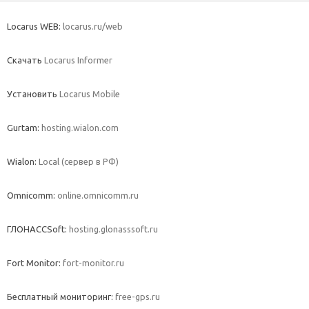
Locarus WEB:
locarus.ru/web
Скачать
Locarus Informer
Установить
Locarus Mobile
Gurtam:
hosting.wialon.com
Wialon:
Local (сервер в РФ)
Omnicomm:
online.omnicomm.ru
ГЛОНАССSoft:
hosting.glonasssoft.ru
Fort Monitor:
fort-monitor.ru
Бесплатный мониторинг:
free-gps.ru