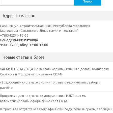
Найти:
Адрес и телефон
Саранск, ул. Строительная, 13В, Республика Мордовия
(автодром «Саранского Дома науки и техники»)
+7(8342)31-16-33
Понедельник-пятница
9:00 - 17:00, обед 12:00-13:00
Новые статьи в блоге
КАСБИ DT-20M и ТЦА-02НК стали «архивными»: что делать водителям
Саранска и Мордовии при замене СКЗИ?
«Водородная система экономии топлива»: технический разбор и
расчёты
Программа для подготовки документов в ИЗКТ: как мы
автоматизировали оформление карт СКЗИ
Штрафы за отсутствие тахографа в 2026 году: точные суммы, таблица и