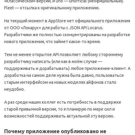
«классической» версии, и uno — unofficial (неофициальный).
Fleet — отсылка к оригинальному приложению.
На текущий момент в AppStore нет официального приложения
от ООО «Локарус» для работы с JSON API Locarus.
Разработчики же полностью сконцентрированы на разработке
нового приложения, что займет какое-то время.
Тем не менее открытое API позволяет любому стороннему
разработчику написать (или как в моём случае —
поддерживать и дорабатывать) любое приложение-клиент. А
доработка на самом деле нужна была давно, пользоваться
старым интерфейсом на новых моделях айфонов стало
неудобно.
А раз среди наших коллег есть потребность в поддержке
старой привычной версии, то я планирую по мере сил и
возможностей поддерживать актуальной эту версию.
Почему приложение опубликовано не