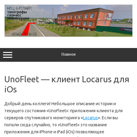
Перейти
к
содержимому
Главное
UnoFleet — клиент Locarus для
iOs
Добрый день коллеги! Небольшое описание истории и
текущего состояния «UnoFleet»: приложения-клиента для
серверов спутникового мониторинга «
Locarus
». Если вы
попали сюда случайно, то «UnoFleet» это название
приложения для iPhone и iPad (iOs) позволяющее