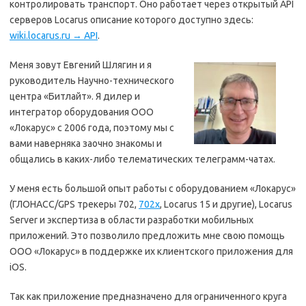
контролировать транспорт. Оно работает через открытый API
серверов Locarus описание которого доступно здесь:
wiki.locarus.ru → API
.
Меня зовут Евгений Шлягин и я
руководитель Научно-технического
центра «Битлайт». Я дилер и
интегратор оборудования ООО
«Локарус» с 2006 года, поэтому мы с
вами наверняка заочно знакомы и
общались в каких-либо телематических телеграмм-чатах.
У меня есть большой опыт работы с оборудованием «Локарус»
(ГЛОНАСС/GPS трекеры 702,
702x
, Locarus 15 и другие), Locarus
Server и экспертиза в области разработки мобильных
приложений. Это позволило предложить мне свою помощь
ООО «Локарус» в поддержке их клиентского приложения для
iOS.
Так как приложение предназначено для ограниченного круга